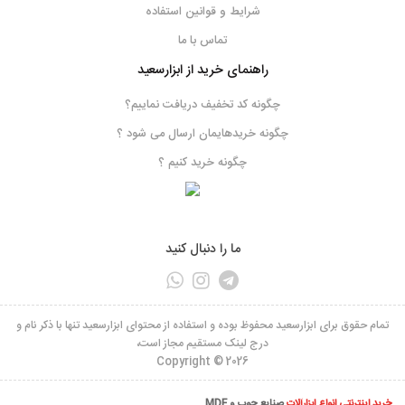
شرایط و قوانین استفاده
مغارحکاکی
پتک حکاکی
چاقوی حکاکی
کنده کاری برروی چوب
ابزارکنده کاری
تماس با ما
ابزار حکاکی
حکاکی
مکان مناسب نگهداری باتری
نحوه شارژ باتری
راهنمای خرید از ابزارسعید
روش نگهداری از باتری
باتری
کاربرد اره میزی
نکات ایمنی استفاده از اره میزی
چگونه کد تخفیف دریافت نماییم؟
اره میزی
واردات کالا از چین
واردات چین
واردات
کار با مغار
مغارتیزکن استنلی
چگونه خریدهایمان ارسال می شود ؟
سنگ نفت
مغار تیزکن
نحوه استفاده از رنده دستی نجاری
کاربرد رنده دستی نجاری
چگونه خرید کنیم ؟
ما را دنبال کنید
تمام حقوق برای ابزارسعید محفوظ بوده و استفاده از محتوای ابزارسعید تنها با ذکر نام و
درج لینک مستقیم مجاز است،
Copyright © 2026
خرید اینترنتی انواع ابزارآلات
صنایع چوب و MDF