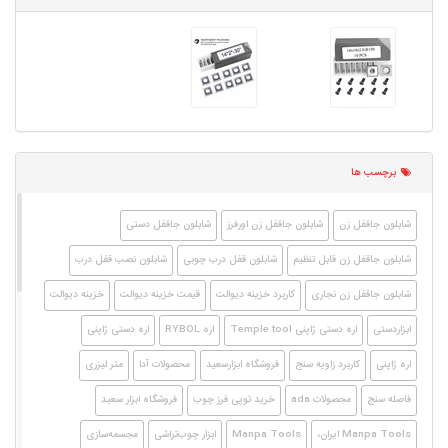
برچسب ها
شابلون جاقفل زن
شابلون جاقفل زن اورفرز
شابلون جاقفل دستی
شابلون جاقفل زن قابل تنظیم
شابلون قفل درب چوبی
شابلون نصب قفل درب
شابلون جاقفل زن نجاری
کاربرد خزینه دیوالت
قیمت خزینه دیوالت
خزینه دیوالت
ابزاردستی
اره دستی ژاپنی Temple tool
اره RYBOL
اره دستی ژاپنی
اره ژاپنی
کاربرد زاویه سنج
فروشگاه ابزارسعید
محصولات آدا
متر لیزری
فاصله سنج
محصولات ada
خرید توپی فرز چوب
فروشگاه ابزار سعید
Manpa Tools ایران،
Manpa Tools
ابزار چوب‌تراشی
مجسمه‌سازی