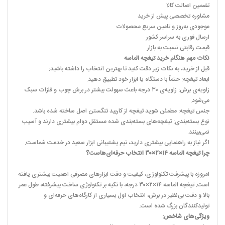
تضمین اصالت کالا
مشاوره تخصصی پیش از خرید
موجودی به‌روز و تامین سریع محصولات
ارسال فوری به سراسر کشور
قیمت رقابتی نسبت به بازار
نکات مهم هنگام خرید تیغچه الماسه
قبل از خرید، به نکات زیر دقت کنید تا بهترین انتخاب را داشته باشید:
ابعاد تیغچه: حتماً با دستگاه یا ابزار خود تطبیق دهید.
زاویه‌ی برش: زاویه‌ی ۳۰ درجه باعث سهولت بیشتر در برش چوب و فلزات سبک
می‌شود.
جنس تیغچه: مطمئن شوید تیغچه از کاربید تنگستن اصل ساخته شده باشد.
نوع بسته‌بندی: تیغچه‌های بسته‌بندی شده مستقل دوام بیشتری دارند و آسیب
نمی‌بینند.
اگر نیاز به راهنمایی بیشتری دارید، تیم پشتیبانی ابزار سعید در خدمت شماست.
چرا تیغچه الماسه ۱۴×۲×۳۰ انتخاب حرفه‌ای‌هاست؟
امروزه با پیشرفت تکنولوژی، کیفیت و دقت ابزارهای مصرفی اهمیت بیشتری یافته
است. تیغچه الماسه ۱۴×۲×۳۰ درجه، با تکیه بر تکنولوژی ساخت پیشرفته، طول عمر
بالا و دقت بی‌نظیر در برش، انتخاب اول بسیاری از کارگاه‌های حرفه‌ای و
تولیدکنندگان بزرگ شده است.
ویژگی‌های شاخص: