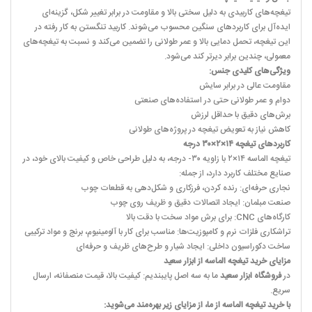
تیغچه‌های کاربیدی به دلیل سختی بالا و مقاومت در برابر تغییر شکل، گزینه‌ای
ایده‌آل برای کاربردهای سنگین محسوب می‌شوند. کاربید تنگستن به کار رفته در
این تیغچه، تحمل دمایی بالا و عمر طولانی را تضمین می‌کند و نسبت به تیغچه‌های
معمولی، چندین برابر دیرتر کند می‌شود.
ویژگی‌های کلیدی جنس:
مقاومت عالی در برابر سایش
دوام و عمر طولانی حتی در استفاده‌های صنعتی
برش‌های دقیق با حداقل لرزش
کاهش نیاز به تعویض تیغچه در پروژه‌های طولانی
کاربردهای تیغچه ۱۴×۲×۳۰ درجه
تیغچه الماسه ۱۴×۲ با زاویه ۳۰- درجه، به دلیل طراحی خاص و کیفیت بالای خود، در
صنایع مختلف کاربرد دارد، از جمله:
نجاری حرفه‌ای: رنده کردن، فرزکاری و شکل‌دهی به قطعات چوب
صنعت مبلمان: ایجاد اتصالات دقیق و ظریف روی چوب
کارگاه‌های CNC: برای برش مواد سخت با دقت بالا
تراشکاری فلزات نرم و کامپوزیت‌ها: مناسب برای کار با آلومینیوم، برنج و مواد ترکیبی
ساخت دکوراسیون داخلی: ایجاد شیار و طرح‌های ظریف و حرفه‌ای
مزایای خرید تیغچه الماسه از ابزار سعید
در
فروشگاه ابزار سعید
ما به سه اصل پایبندیم: کیفیت بالا، قیمت منصفانه، ارسال
سریع.
با خرید تیغچه الماسه از ما، از مزایای زیر بهره‌مند می‌شوید: