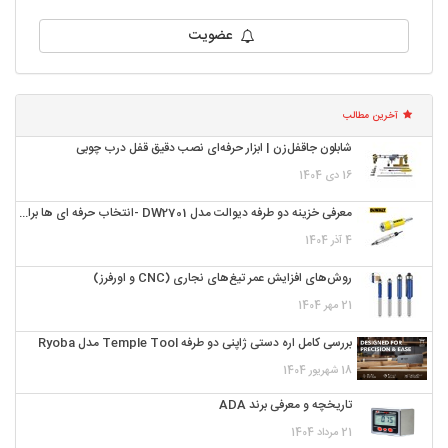
عضویت
آخرین مطالب
شابلون جاقفل‌زن | ابزار حرفه‌ای نصب دقیق قفل درب چوبی
16 دی 1404
معرفی خزینه دو طرفه دیوالت مدل DW2701 -انتخاب حرفه ای ها برای سوراخ کاری تمیز و دقیق
4 آذر 1404
روش‌های افزایش عمر تیغ‌های نجاری (CNC و اورفرز)
21 مهر 1404
بررسی کامل اره دستی ژاپنی دو طرفه Temple Tool مدل Ryoba
18 شهریور 1404
تاریخچه و معرفی برند ADA
21 مرداد 1404