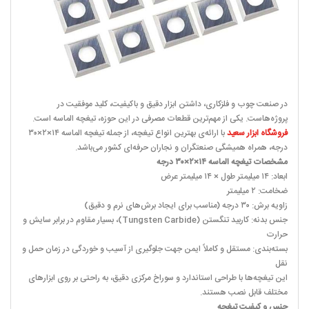
در صنعت چوب و فلزکاری، داشتن ابزار دقیق و باکیفیت، کلید موفقیت در
پروژه‌هاست. یکی از مهم‌ترین قطعات مصرفی در این حوزه، تیغچه الماسه است.
فروشگاه ابزار سعید
با ارائه‌ی بهترین انواع تیغچه، از جمله تیغچه الماسه ۱۴×۲×۳۰
درجه، همراه همیشگی صنعتگران و نجاران حرفه‌ای کشور می‌باشد.
مشخصات تیغچه الماسه ۱۴×۲×۳۰ درجه
ابعاد: ۱۴ میلیمتر طول × ۱۴ میلیمتر عرض
ضخامت: ۲ میلیمتر
زاویه برش: ۳۰ درجه (مناسب برای ایجاد برش‌های نرم و دقیق)
جنس بدنه: کاربید تنگستن (Tungsten Carbide)، بسیار مقاوم در برابر سایش و
حرارت
بسته‌بندی: مستقل و کاملاً ایمن جهت جلوگیری از آسیب و خوردگی در زمان حمل و
نقل
این تیغچه‌ها با طراحی استاندارد و سوراخ مرکزی دقیق، به راحتی بر روی ابزارهای
مختلف قابل نصب هستند.
جنس و کیفیت تیغچه