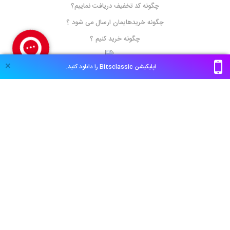
چگونه کد تخفیف دریافت نماییم؟
چگونه خریدهایمان ارسال می شود ؟
چگونه خرید کنیم ؟
×
اپلیکیشن Bitsclassic را دانلود کنید.
ما را دنبال کنید
تمام حقوق برای ابزارسعید محفوظ بوده و استفاده از محتوای ابزارسعید تنها با ذکر نام و
درج لینک مستقیم مجاز است،
Copyright © 2026
خرید اینترنتی انواع ابزارآلات
صنایع چوب و MDF
گروه صنعتی
ابزار سعید
،در طیف گسترده ای از انواع محصولات مرتبط با صنایع چوب ،MDF من
جمله از انواع ابزاآلات برش ،لوازم جانبی ،یدکی ،اندازه گیری ،برقی ،لیزری ،بادی و... با بالاترین
کیفیت و مناسب ترین قیمت آماده ارائه خدمات به شما مشتریان گرامی می باشد .