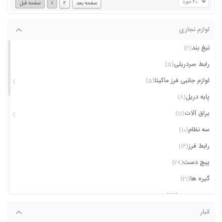
20 مورد
صفحه بعد
2
1
صفحه قبل
لوازم نجاری
تیغ بند
(2)
رابط سردریلی
(5)
لوازم جانبی فرز ماکیتا
(5)
پایه دریل
(8)
یراق آلات
(11)
سه نظام
(10)
رابط فرز
(16)
پیچ دست
(28)
گیره ها
(21)
چسب چوب
(23)
شابلون ها
انبار
(23)