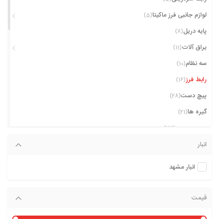
لوازم جانبی فرز ماکیتا
(5)
پایه دریل
(8)
یراق آلات
(11)
سه نظام
(10)
رابط فرز
(16)
پیچ دست
(28)
گیره ها
(21)
چسب چوب
(23)
شابلون ها
انبار
(23)
هویه
(1)
انبار مشهد
ابزارهای اندازه گیری
(8)
میله همزن
(5)
قیمت
غلطک چسب زن
(3)