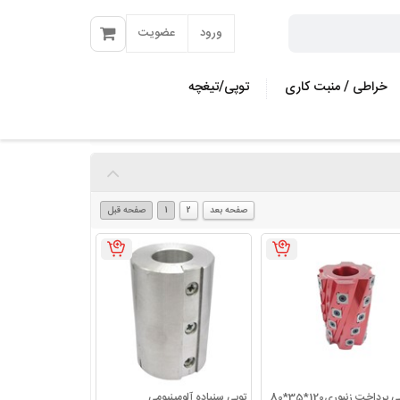
ورود
عضویت
خراطی / منبت کاری
توپی/تیغچه
مته کاجی
مته و سری
صفحه بعد
2
1
صفحه قبل
مته چوب بر
ی
مته گازور
ه
مته فرز فرم
مته کروی زن
)
مته سوراخ کاری مربع
ازی
مته النگوزن
ری
مته تیز کن
یاتوری
 پرداخت زنبوری120*35*80
توپی سنباده آلومینیومی