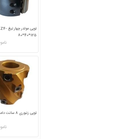
توپی مولدر چهار تیغ Z4-
80*40*125
نامو
توپی زنبوری 8 سانت دامار پلاس
نامو