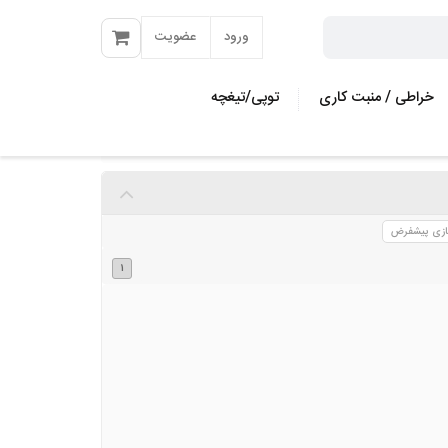
ورود
عضویت
خراطی / منبت کاری
توپی/تیغچه
مته کاجی
مته و سری
ازی پیشفرض
مته چوب بر
ی
1
مته گازور
ه
مته فرز فرم
مته کروی زن
)
مته سوراخ کاری مربع
ازی
مته النگوزن
ری
مته تیز کن
یاتوری