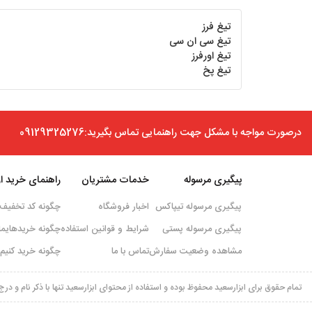
مته جاکلیدی
(3)
تیغ فرز
تیغ جاشیشه ای
تیغ سی ان سی
(2)
تیغ اورفرز
لوازم یدکی تیغ اورفرز
(1)
تیغ پخ
تیغ دسته نرده
(7)
تیغ ابزار کلاسیک
(31)
ست اورفرز
درصورت مواجه با مشکل جهت راهنمایی تماس بگیرید:09129325276
(8)
مته شیشه
تیغ گل نقطه ای
(6)
پیگیری مرسوله
خدمات مشتریان
راهنمای خرید از 
تیغ کورین
(4)
پیگیری مرسوله تیپاکس
اخبار فروشگاه
چگونه کد تخفیف 
تیغ پخ
(8)
پیگیری مرسوله پستی
شرایط و قوانین استفاده
چگونه خریدهایما
تیغ قرنیز
(2)
مشاهده وضعیت سفارش
تماس با ما
چگونه خرید کنیم 
حکاکی
(15)
تمام حقوق برای ابزارسعید محفوظ بوده و استفاده از محتوای ابزارسعید تنها با ذکر نام و د
تیغ کف تراش
(33)