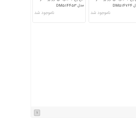
DM514
مدل DM514453
بتونه حرارتی
ناموجود شد
ناموجود شد
متعلقات بتونه حرارتی
1