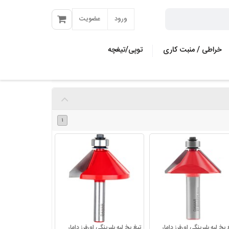
ورود
عضویت
خراطی / منبت کاری
توپی/تیغچه
مته کاجی
مته و سری
1
مته چوب بر
ی
مته گازور
ه
مته فرز فرم
مته کروی زن
)
مته سوراخ کاری مربع
ازی
مته النگوزن
ری
مته تیز کن
یاتوری
 پخ لبه بلبرینگی اورفرز دامار
تیغ پخ لبه بلبرینگی اورفرز دامار