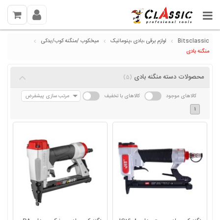
Bitsclassic
لوازم برقی ،بادی ،پنوماتیک
میخکوب /منگنه کوب/یدکی
منگنه بادی
محصولات دسته منگنه بادی
(5)
کالاهای موجود
کالاهای با تخفیف
مرتب سازی پیشفرض
1