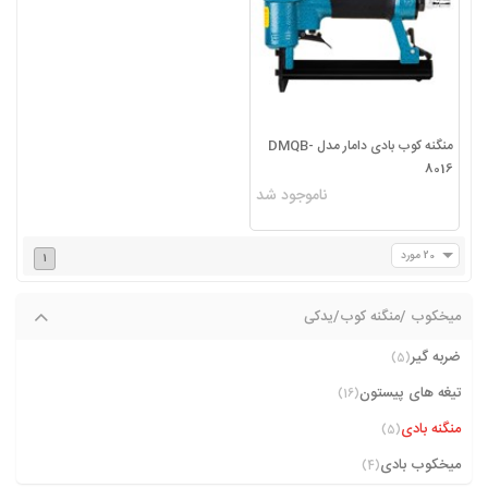
منگنه کوب بادی دامار مدل DMQB-
8016
ناموجود شد
20 مورد
1
میخکوب /منگنه کوب/یدکی
ضربه گیر
(5)
تیغه های پیستون
(16)
منگنه بادی
(5)
میخکوب بادی
(4)