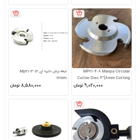
MP21-4-8 Manpa Circular
تیغه برش دایره ای Mp21-3-12
12mm
Cutter Disc 4″[8mm Cutting
Teeth] [Fits Multi Cutter]
9,020,000 تومان
8,580,000 تومان