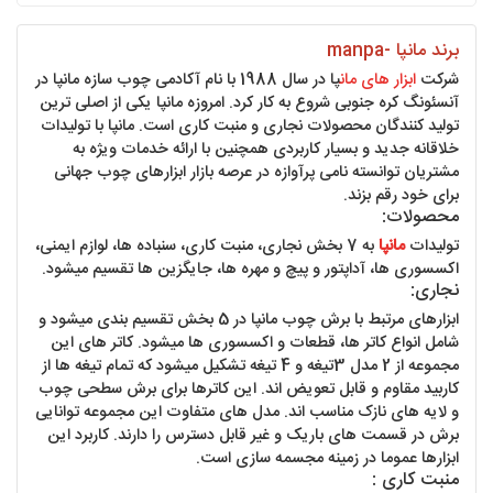
برند مانپا -manpa
شرکت
ابزار های مان
پا در سال 1988 با نام آکادمی چوب سازه مانپا در
آنسئونگ کره جنوبی شروع به کار کرد. امروزه مانپا یکی از اصلی ترین
تولید کنندگان محصولات نجاری و منبت کاری است. مانپا با تولیدات
خلاقانه جدید و بسیار کاربردی همچنین با ارائه خدمات ویژه به
مشتریان توانسته نامی پرآوازه در عرصه بازار ابزارهای چوب جهانی
برای خود رقم بزند.
محصولات:
تولیدات
مانپا
به 7 بخش نجاری، منبت کاری، سنباده ها، لوازم ایمنی،
اکسسوری ها، آداپتور و پیچ و مهره ها، جایگزین ها تقسیم میشود.
نجاری:
ابزارهای مرتبط با برش چوب مانپا در 5 بخش تقسیم بندی میشود و
شامل انواع کاتر ها، قطعات و اکسسوری ها میشود. کاتر های این
مجموعه از 2 مدل 3تیغه و 4 تیغه تشکیل میشود که تمام تیغه ها از
کاربید مقاوم و قابل تعویض اند. این کاترها برای برش سطحی چوب
و لایه های نازک مناسب اند. مدل های متفاوت این مجموعه توانایی
برش در قسمت های باریک و غیر قابل دسترس را دارند. کاربرد این
ابزارها عموما در زمینه مجسمه سازی است.
منبت کاری :