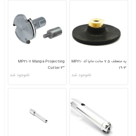
پد منعطف 7.5 سانت مانپا کد MP21-
MP21-7 Manpa Projecting
Cutter 3″
19-3
ناموجود شد
ناموجود شد