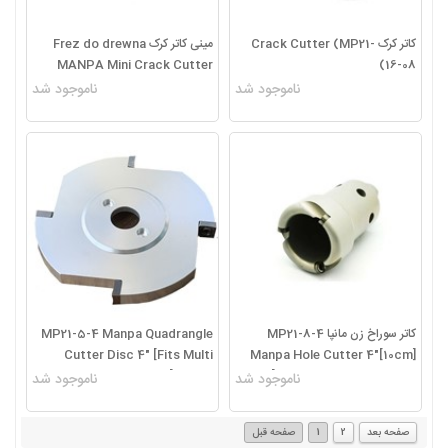
کاتر کرک Crack Cutter (MP21-
مینی کاتر کرک Frez do drewna
MANPA Mini Crack Cutter
16-08)
MP21-16-M
ناموجود شد
ناموجود شد
کاتر سوراخ زن مانپا MP21-8-4
MP21-5-4 Manpa Quadrangle
Cutter Disc 4″ [Fits Multi
Manpa Hole Cutter 4″[10cm]
Cutter]
[Requires Large 6″ Angle
ناموجود شد
ناموجود شد
Grinder]
صفحه بعد
2
1
صفحه قبل