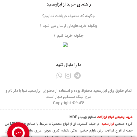
راهنمای خرید از ابزارسعید
چگونه کد تخفیف دریافت نماییم؟
چگونه خریدهایمان ارسال می شود ؟
چگونه خرید کنیم ؟
ما را دنبال کنید
تمام حقوق برای ابزارسعید محفوظ بوده و استفاده از محتوای ابزارسعید تنها با ذکر نام و
درج لینک مستقیم مجاز است،
Copyright © 2026
خرید اینترنتی انواع ابزارآلات
صنایع چوب و MDF
گروه صنعتی
ابزار سعید
،در طیف گسترده ای از انواع محصولات مرتبط با صنایع چوب ،MDF من
جمله از انواع ابزاآلات برش ،لوازم جانبی ،یدکی ،اندازه گیری ،برقی ،لیزری ،بادی و... با بالاترین