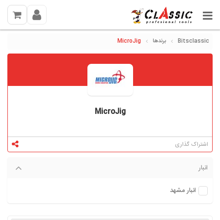
Bitsclassic
برندها
MicroJig
MicroJig
اشتراک گذاری
انبار
انبار مشهد