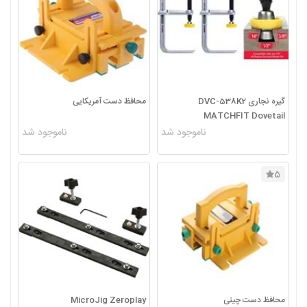
گیره نجاری DVC-538K2
محافظ دست آمریکایی
MATCHFIT Dovetail
ناموجود شد
ناموجود شد
5
محافظ دست چینی
MicroJig Zeroplay