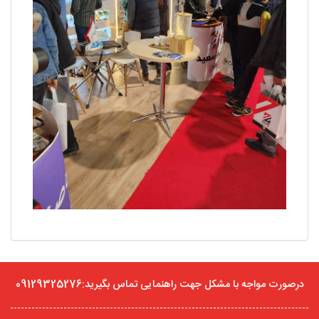
درصورت مواجه با مشکل جهت راهنمایی تماس بگیرید:09129325276